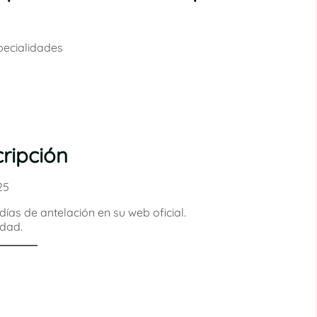
pecialidades
cripción
25
ías de antelación en su web oficial.
idad.